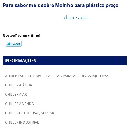
Para saber mais sobre Moinho para plástico preço
Ligue para
11 3777-1052
ou
clique aqui
e entre em
contato por email.
Gostou? compartilhe!
INFORMAÇÕES
ALIMENTADOR DE MATÉRIA PRIMA PARA MÁQUINAS INJETORAS
CHILLER A ÁGUA
CHILLER A AR
CHILLER À VENDA
CHILLER CONDENSAÇÃO A AR
CHILLER INDUSTRIAL