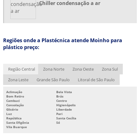
PENEIRA MOLECULAR
Chiller condensação a ar
PENEIRA MOLECULAR FORNECEDORES
PENEIRA MOLECULAR PREÇO
PROJETO DE REFRIGERAÇÃO INDUSTRIAL
Regiões onde a Plastécnica atende Moinho para
REFORMA DE MOINHOS
plástico preço:
SISTEMA CHILLER DE REFRIGERAÇÃO
SISTEMA DE ÁGUA GELADA
Região Central
Zona Norte
Zona Oeste
Zona Sul
SISTEMA DE ÁGUA GELADA CHILLER
Zona Leste
Grande São Paulo
Litoral de São Paulo
SISTEMA DE ÁGUA GELADA INDUSTRIAL
SISTEMA DE REFRIGERAÇÃO CHILLER
Aclimação
Bela Vista
Bom Retiro
Brás
Cambuci
Centro
SISTEMA DE REFRIGERAÇÃO INDUSTRIAL
Consolação
Higienópolis
Glicério
Liberdade
SISTEMA DE REFRIGERAÇÃO INDUSTRIAL CHILLER
Luz
Pari
República
Santa Cecília
SISTEMA DE RESFRIAMENTO DE ÁGUA
Santa Efigênia
Sé
Vila Buarque
TERMORREGULADOR INDUSTRIAL