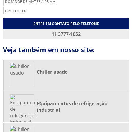
DOSADOR DE MATÉRIA PRIMA
DRY COOLER
DRY COOLER INDUSTRIAL
ENTRE EM CONTATO PELO TELEFONE
EMPRESA DE REFRIGERAÇÃO INDUSTRIAL EM SP
11 3777-1052
EMPRESA REFRIGERAÇÃO INDUSTRIAL
Veja também em nosso site:
EQUIPAMENTOS DE REFRIGERAÇÃO INDUSTRIAL
FABRICANTE DE CHILLER
FABRICANTE DE CHILLER SP
Chiller usado
MANUTENÇÃO CORRETIVA EM CHILLERS
MANUTENÇÃO CORRETIVA EM UNIDADES DE ÁGUA GELADA
MANUTENÇÃO DE CHILLER
Equipamentos de refrigeração
MANUTENÇÃO PREVENTIVA EM CHILLER
industrial
MOINHO PARA PLÁSTICO
MOINHO PARA PLÁSTICO PREÇO