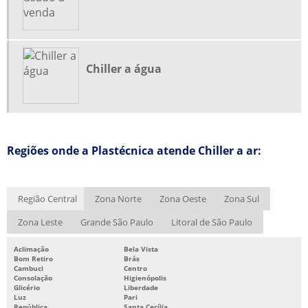
MOINHO PARA PLÁSTICO
MOINHO PARA PLÁSTICO PREÇO
PENEIRA MOLECULAR
Chiller a água
PENEIRA MOLECULAR FORNECEDORES
PENEIRA MOLECULAR PREÇO
PROJETO DE REFRIGERAÇÃO INDUSTRIAL
Regiões onde a Plastécnica atende Chiller a ar:
REFORMA DE MOINHOS
SISTEMA CHILLER DE REFRIGERAÇÃO
SISTEMA DE ÁGUA GELADA
Região Central
Zona Norte
Zona Oeste
Zona Sul
SISTEMA DE ÁGUA GELADA CHILLER
Zona Leste
Grande São Paulo
Litoral de São Paulo
SISTEMA DE ÁGUA GELADA INDUSTRIAL
Aclimação
Bela Vista
Bom Retiro
Brás
SISTEMA DE REFRIGERAÇÃO CHILLER
Cambuci
Centro
Consolação
Higienópolis
SISTEMA DE REFRIGERAÇÃO INDUSTRIAL
Glicério
Liberdade
Luz
Pari
SISTEMA DE REFRIGERAÇÃO INDUSTRIAL CHILLER
República
Santa Cecília