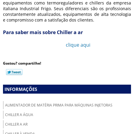
equipamentos como termoreguladores e chillers da empresa
italiana Industrial Frigo. Seus diferenciais são os profissionais
constantemente atualizados, equipamentos de alta tecnologia
e compromisso com a satisfação dos clientes.
Para saber mais sobre Chiller a ar
Ligue para
11 3777-1052
ou
clique aqui
e entre em
contato por email.
Gostou? compartilhe!
INFORMAÇÕES
ALIMENTADOR DE MATÉRIA PRIMA PARA MÁQUINAS INJETORAS
CHILLER A ÁGUA
CHILLER A AR
CHILLER À VENDA