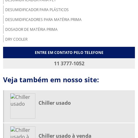
DESUMIDIFICADOR PARA PLÁSTICOS
DESUMIDIFICADORES PARA MATÉRIA PRIMA
DOSADOR DE MATÉRIA PRIMA
DRY COOLER
DRY COOLER INDUSTRIAL
ENTRE EM CONTATO PELO TELEFONE
EMPRESA DE REFRIGERAÇÃO INDUSTRIAL EM SP
11 3777-1052
EMPRESA REFRIGERAÇÃO INDUSTRIAL
Veja também em nosso site:
EQUIPAMENTOS DE REFRIGERAÇÃO INDUSTRIAL
FABRICANTE DE CHILLER
FABRICANTE DE CHILLER SP
Chiller usado
MANUTENÇÃO CORRETIVA EM CHILLERS
MANUTENÇÃO CORRETIVA EM UNIDADES DE ÁGUA GELADA
MANUTENÇÃO DE CHILLER
Chiller usado à venda
MANUTENÇÃO PREVENTIVA EM CHILLER