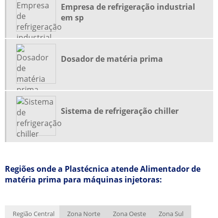
Empresa de refrigeração industrial
MANUTENÇÃO CORRETIVA EM CHILLERS
em sp
MANUTENÇÃO CORRETIVA EM UNIDADES DE ÁGUA GELADA
MANUTENÇÃO DE CHILLER
Dosador de matéria prima
MANUTENÇÃO PREVENTIVA EM CHILLER
MOINHO PARA PLÁSTICO
MOINHO PARA PLÁSTICO PREÇO
PENEIRA MOLECULAR
Sistema de refrigeração chiller
PENEIRA MOLECULAR FORNECEDORES
PENEIRA MOLECULAR PREÇO
PROJETO DE REFRIGERAÇÃO INDUSTRIAL
Regiões onde a Plastécnica atende Alimentador de
REFORMA DE MOINHOS
matéria prima para máquinas injetoras:
SISTEMA CHILLER DE REFRIGERAÇÃO
SISTEMA DE ÁGUA GELADA
Região Central
Zona Norte
Zona Oeste
Zona Sul
SISTEMA DE ÁGUA GELADA CHILLER