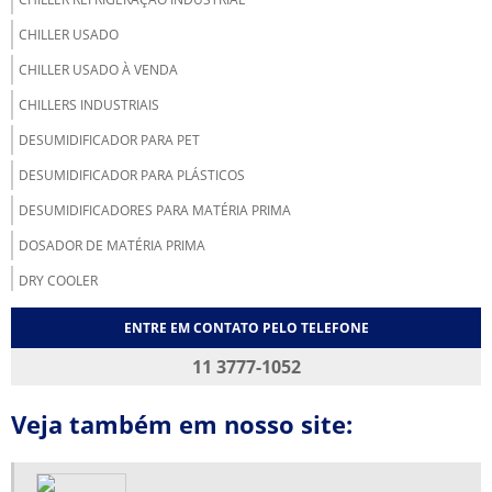
CHILLER USADO
CHILLER USADO À VENDA
CHILLERS INDUSTRIAIS
DESUMIDIFICADOR PARA PET
DESUMIDIFICADOR PARA PLÁSTICOS
DESUMIDIFICADORES PARA MATÉRIA PRIMA
DOSADOR DE MATÉRIA PRIMA
DRY COOLER
DRY COOLER INDUSTRIAL
ENTRE EM CONTATO PELO TELEFONE
EMPRESA DE REFRIGERAÇÃO INDUSTRIAL EM SP
11 3777-1052
EMPRESA REFRIGERAÇÃO INDUSTRIAL
Veja também em nosso site:
EQUIPAMENTOS DE REFRIGERAÇÃO INDUSTRIAL
FABRICANTE DE CHILLER
FABRICANTE DE CHILLER SP