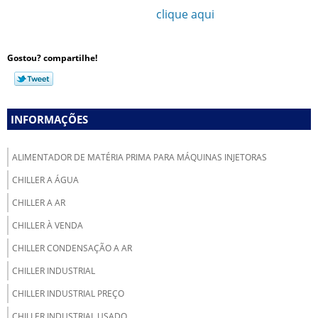
Ligue para
11 3777-1052
ou
clique aqui
e entre em
contato por email.
Gostou? compartilhe!
INFORMAÇÕES
ALIMENTADOR DE MATÉRIA PRIMA PARA MÁQUINAS INJETORAS
CHILLER A ÁGUA
CHILLER A AR
CHILLER À VENDA
CHILLER CONDENSAÇÃO A AR
CHILLER INDUSTRIAL
CHILLER INDUSTRIAL PREÇO
CHILLER INDUSTRIAL USADO