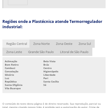
PENEIRA MOLECULAR PREÇO
PROJETO DE REFRIGERAÇÃO INDUSTRIAL
Regiões onde a Plastécnica atende Termorregulador
REFORMA DE MOINHOS
industrial:
SISTEMA CHILLER DE REFRIGERAÇÃO
SISTEMA DE ÁGUA GELADA
Região Central
Zona Norte
Zona Oeste
Zona Sul
SISTEMA DE ÁGUA GELADA CHILLER
Zona Leste
Grande São Paulo
Litoral de São Paulo
SISTEMA DE ÁGUA GELADA INDUSTRIAL
SISTEMA DE REFRIGERAÇÃO CHILLER
Aclimação
Bela Vista
Bom Retiro
Brás
Cambuci
Centro
SISTEMA DE REFRIGERAÇÃO INDUSTRIAL
Consolação
Higienópolis
Glicério
Liberdade
SISTEMA DE REFRIGERAÇÃO INDUSTRIAL CHILLER
Luz
Pari
República
Santa Cecília
SISTEMA DE RESFRIAMENTO DE ÁGUA
Santa Efigênia
Sé
Vila Buarque
TERMORREGULADOR INDUSTRIAL
TERMORREGULADORES
O conteúdo do texto desta página é de direito reservado. Sua reprodução, parcial ou
total, mesmo citando nossos links, é proibida sem a autorização do autor. Crime de
TERMORREGULADORES DE ÁGUA