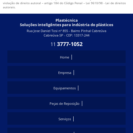
violação de direito autoral – artigo 184 do Código Penal –
Lei 9610/98 - Lei de direitos
autorais
.
TERMORREGULADORES DE TEMPERATURA
UNIDADE DE ÁGUA GELADA
Plastécnica
Soluções inteligêntes para indústria do plásticos
UNIDADE DE ÁGUA GELADA CHILLER
Rua Jose Daniel Tosi nº 855 - Bairro Pinhal Cabreúva
Cabreúva-SP - CEP: 13317-244
UNIDADE DE ÁGUA GELADA PARA INJETORAS
3777-1052
11
UNIDADE DE REFRIGERAÇÃO DE ÁGUA
|
Home
|
Empresa
|
Equipamentos
|
Peças de Reposição
|
Serviços