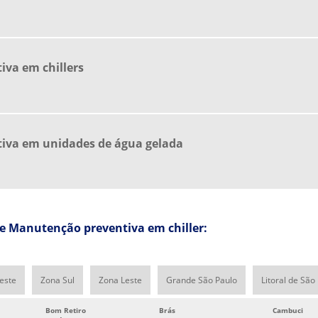
iva em chillers
iva em unidades de água gelada
de Manutenção preventiva em chiller:
este
Zona Sul
Zona Leste
Grande São Paulo
Litoral de São
Bom Retiro
Brás
Cambuci