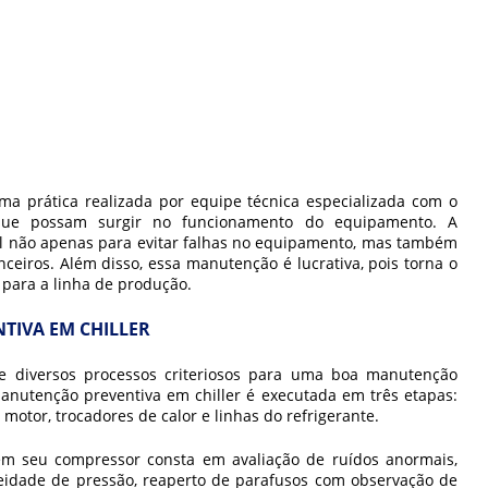
ma prática realizada por equipe técnica especializada com o
 que possam surgir no funcionamento do equipamento. A
il não apenas para evitar falhas no equipamento, mas também
nceiros. Além disso, essa manutenção é lucrativa, pois torna o
s para a linha de produção.
TIVA EM CHILLER
e diversos processos criteriosos para uma boa
manutenção
anutenção preventiva em chiller
é executada em três etapas:
otor, trocadores de calor e linhas do refrigerante.
m seu compressor consta em avaliação de ruídos anormais,
ueidade de pressão, reaperto de parafusos com observação de