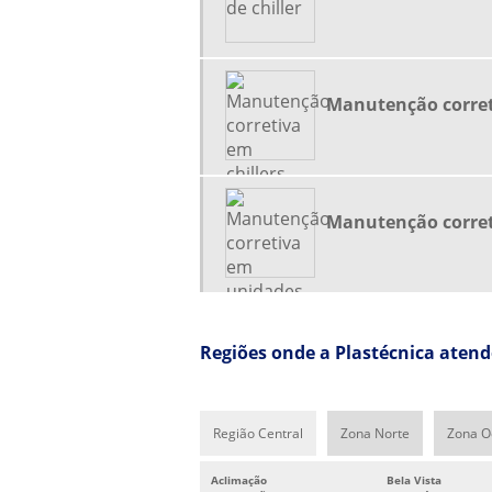
Manutenção corret
Manutenção corret
Regiões onde a Plastécnica aten
Região Central
Zona Norte
Zona O
Aclimação
Bela Vista