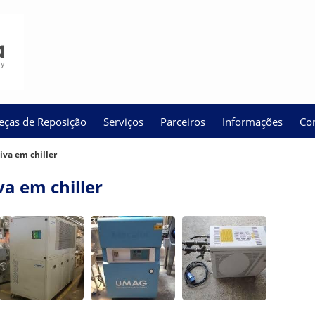
eças de Reposição
Serviços
Parceiros
Informações
Co
va em chiller
a em chiller