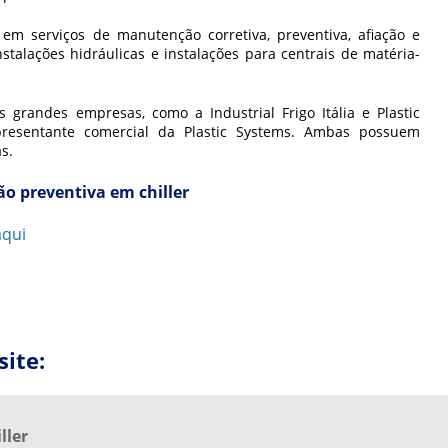
 em serviços de manutenção corretiva, preventiva, afiação e
talações hidráulicas e instalações para centrais de matéria-
 grandes empresas, como a Industrial Frigo Itália e Plastic
epresentante comercial da Plastic Systems. Ambas possuem
as.
o preventiva em chiller
aqui
e entre em contato por email.
ite:
ller