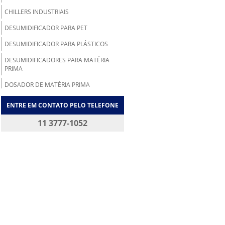
CHILLERS INDUSTRIAIS
DESUMIDIFICADOR PARA PET
DESUMIDIFICADOR PARA PLÁSTICOS
DESUMIDIFICADORES PARA MATÉRIA
PRIMA
DOSADOR DE MATÉRIA PRIMA
DRY COOLER
ENTRE EM CONTATO PELO TELEFONE
DRY COOLER INDUSTRIAL
11 3777-1052
EMPRESA DE REFRIGERAÇÃO INDUSTRIAL
EM SP
EMPRESA REFRIGERAÇÃO INDUSTRIAL
EQUIPAMENTOS DE REFRIGERAÇÃO
INDUSTRIAL
FABRICANTE DE CHILLER
FABRICANTE DE CHILLER SP