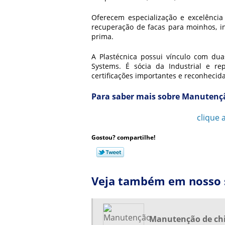
Oferecem especialização e excelência
recuperação de facas para moinhos, ins
prima.
A Plastécnica possui vínculo com duas
Systems. É sócia da Industrial e r
certificações importantes e reconhecid
Para saber mais sobre Manutençã
Ligue para
11 3777-1052
ou
clique 
Gostou? compartilhe!
Veja também em nosso s
Manutenção de chi