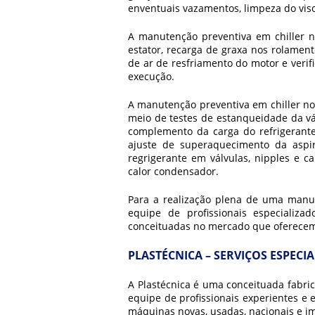
enventuais vazamentos, limpeza do viso
A
manutenção preventiva em chiller
no
estator, recarga de graxa nos rolament
de ar de resfriamento do motor e veri
execução.
A
manutenção preventiva em chiller
nos
meio de testes de estanqueidade da vál
complemento da carga do refrigerante,
ajuste de superaquecimento da aspi
regrigerante em válvulas, nipples e 
calor condensador.
Para a realização plena de uma
manut
equipe de profissionais especializ
conceituadas no mercado que oferecem
PLASTÉCNICA – SERVIÇOS ESPEC
A Plastécnica é uma conceituada fabric
equipe de profissionais experientes e
máquinas novas, usadas, nacionais e i