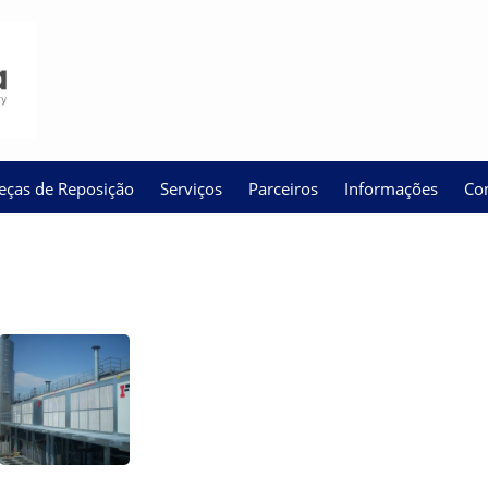
eças de Reposição
Serviços
Parceiros
Informações
Co