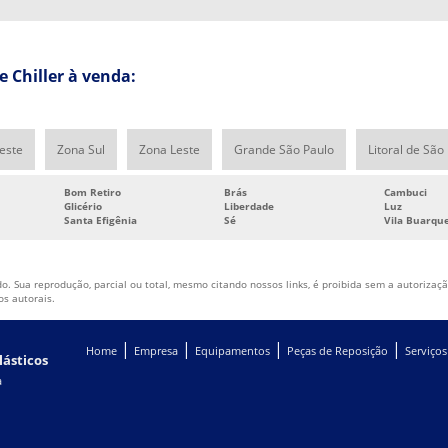
 Chiller à venda:
este
Zona Sul
Zona Leste
Grande São Paulo
Litoral de São
Bom Retiro
Brás
Cambuci
Glicério
Liberdade
Luz
Santa Efigênia
Sé
Vila Buarqu
o. Sua reprodução, parcial ou total, mesmo citando nossos links, é proibida sem a autorização
tos autorais
.
|
|
|
|
Home
Empresa
Equipamentos
Peças de Reposição
Serviços
lásticos
a