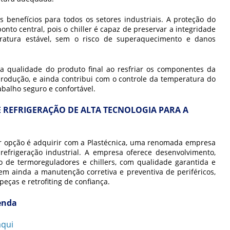
 benefícios para todos os setores industriais. A proteção do
to central, pois o chiller é capaz de preservar a integridade
atura estável, sem o risco de superaquecimento e danos
 a qualidade do produto final ao resfriar os componentes da
rodução, e ainda contribui com o controle da temperatura do
abalho seguro e confortável.
 REFRIGERAÇÃO DE ALTA TECNOLOGIA PARA A
r opção é adquirir com a Plastécnica, uma renomada empresa
efrigeração industrial. A empresa oferece desenvolvimento,
o de termoreguladores e chillers, com qualidade garantida e
luem ainda a manutenção corretiva e preventiva de periféricos,
peças e retrofiting de confiança.
venda
aqui
e entre em contato por email.