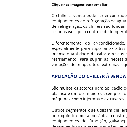
Clique nas imagens para ampliar
O
chiller à venda
pode ser encontrado 
equipamentos de refrigeração de água
de refrigeração, os chillers são funda
responsáveis pelo controle de tempera
Diferentemente do ar-condicionado
especialmente para suportar as altís
imensa quantidade de calor em seus p
resfriamento. Para suprir as necessi
variações de temperatura extremas, e
APLICAÇÃO DO CHILLER À VENDA
São muitos os setores para aplicação 
plástica é um dos maiores exemplos, q
máquinas como injetoras e extrusoras.
Outros segmentos que utilizam chillers
petroquímica, metalmecânica, constru
equipamentos de fundição, galvanop
desempenho para assegurar a temper