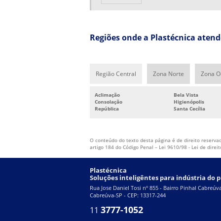
Regiões onde a Plastécnica atende
Região Central
Zona Norte
Zona O
Aclimação
Bela Vista
Consolação
Higienópolis
República
Santa Cecília
O conteúdo do texto desta página é de direito reservad
artigo 184 do Código Penal –
Lei 9610/98 - Lei de direi
Plastécnica
Soluções inteligêntes para indústria do p
Rua Jose Daniel Tosi nº 855 - Bairro Pinhal Cabreúv
Cabreúva-SP - CEP: 13317-244
3777-1052
11