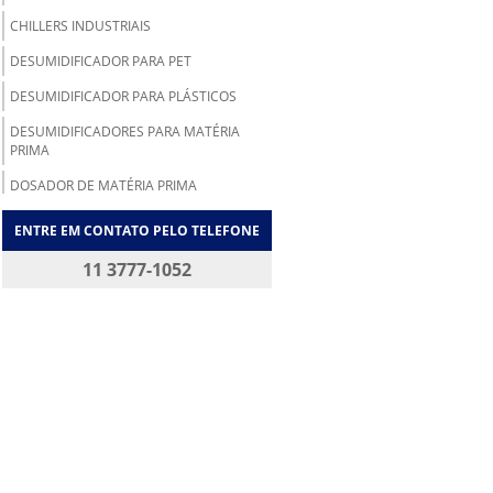
CHILLERS INDUSTRIAIS
DESUMIDIFICADOR PARA PET
DESUMIDIFICADOR PARA PLÁSTICOS
DESUMIDIFICADORES PARA MATÉRIA
PRIMA
DOSADOR DE MATÉRIA PRIMA
DRY COOLER
ENTRE EM CONTATO PELO TELEFONE
DRY COOLER INDUSTRIAL
11 3777-1052
EMPRESA DE REFRIGERAÇÃO INDUSTRIAL
EM SP
EMPRESA REFRIGERAÇÃO INDUSTRIAL
EQUIPAMENTOS DE REFRIGERAÇÃO
INDUSTRIAL
FABRICANTE DE CHILLER
FABRICANTE DE CHILLER SP